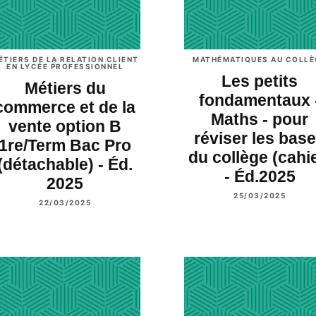
ÉTIERS DE LA RELATION CLIENT
MATHÉMATIQUES AU COLLÈ
EN LYCÉE PROFESSIONNEL
Les petits
Métiers du
fondamentaux 
commerce et de la
Maths - pour
vente option B
réviser les bas
1re/Term Bac Pro
du collège (cahi
(détachable) - Éd.
- Éd.2025
2025
25/03/2025
22/03/2025