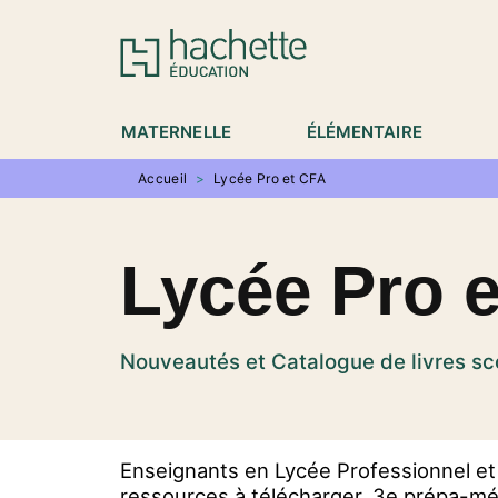
MENU
RECHERCHE
CONTENU
P
MATERNELLE
ÉLÉMENTAIRE
Accueil
>
Lycée Pro et CFA
Lycée Pro 
Nouveautés et Catalogue de livres sco
Enseignants en Lycée Professionnel et
ressources à télécharger. 3e prépa-mét