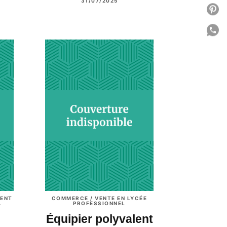
31/07/2025
P
P
C
IENT
COMMERCE / VENTE EN LYCÉE
L
PROFESSIONNEL
Équipier polyvalent