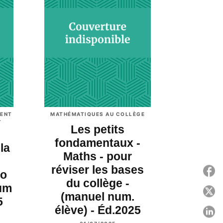
IENT
MATHÉMATIQUES AU COLLÈGE
L
Les petits
fondamentaux -
la
Maths - pour
réviser les bases
P
ro
du collège -
Num
P
(manuel num.
5
élève) - Éd.2025
P