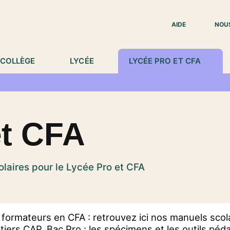
IED DE PAGE
AIDE
NOU
COLLÈGE
LYCÉE
LYCÉE PRO ET CFA
et CFA
laires pour le Lycée Pro et CFA
 formateurs en CFA : retrouvez ici nos manuels scol
iers CAP, Bac Pro : les spécimens et les outils pé