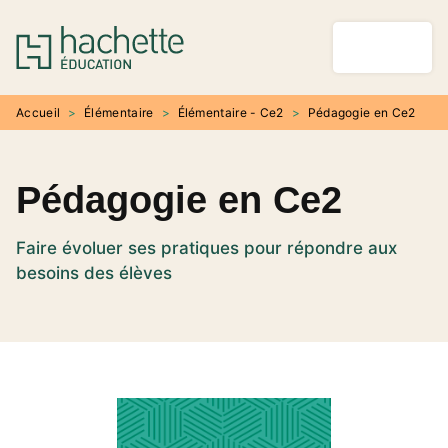
MENU
RECHERCHE
CONTENU
PIED DE PAGE
Accueil
>
Élémentaire
>
Élémentaire - Ce2
>
Pédagogie en Ce2
Pédagogie en Ce2
Faire évoluer ses pratiques pour répondre aux
besoins des élèves