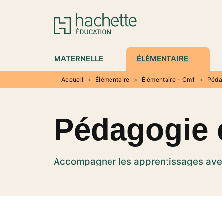
MENU
RECHERCHE
CONTENU
P
MATERNELLE
ÉLÉMENTAIRE
Accueil
>
Élémentaire
>
Élémentaire - Cm1
>
Péda
Pédagogie
Accompagner les apprentissages ave