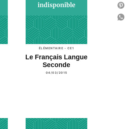
P
P
C
ÉLÉMENTAIRE - CE1
Le Français Langue
s
Seconde
04/03/2015