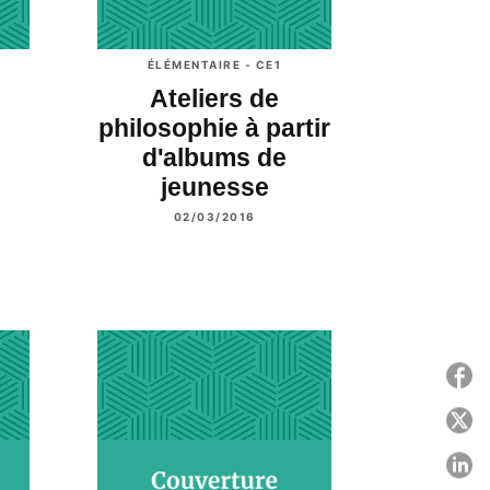
ÉLÉMENTAIRE - CE1
Ateliers de
n
philosophie à partir
d'albums de
jeunesse
02/03/2016
P
P
P