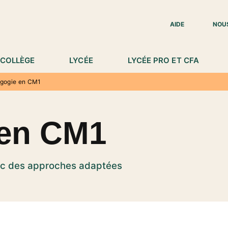
IED DE PAGE
AIDE
NOU
COLLÈGE
LYCÉE
LYCÉE PRO ET CFA
gogie en CM1
 en CM1
c des approches adaptées