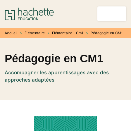
MENU
RECHERCHE
CONTENU
PIED DE PAGE
Accueil
>
Élémentaire
>
Élémentaire - Cm1
>
Pédagogie en CM1
Pédagogie en CM1
Accompagner les apprentissages avec des
approches adaptées