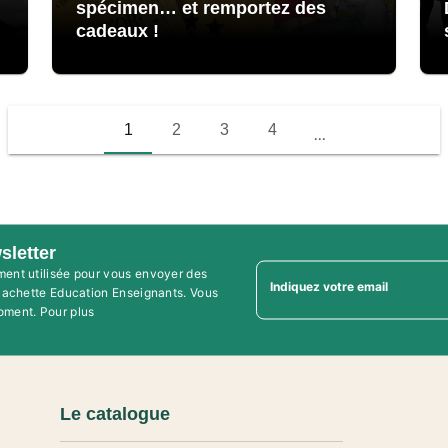
spécimen… et remportez des
cadeaux !
1
2
3
4
...
sletter
ment utilisée pour vous envoyer des
Indiquez votre email
'Hachette Education Enseignants. Vous
oment. Pour plus
Le catalogue