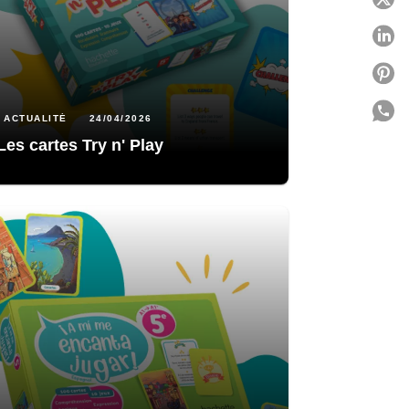
P
P
P
ACTUALITÉ
24/04/2026
Les cartes Try n' Play
C