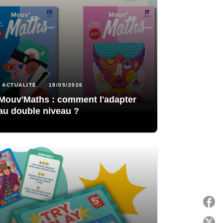
ACTUALITÉ
18/05/2026
Mouv'Maths : comment l'adapter
au double niveau ?
P
P