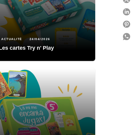
P
P
P
ACTUALITÉ
24/04/2026
Les cartes Try n' Play
C