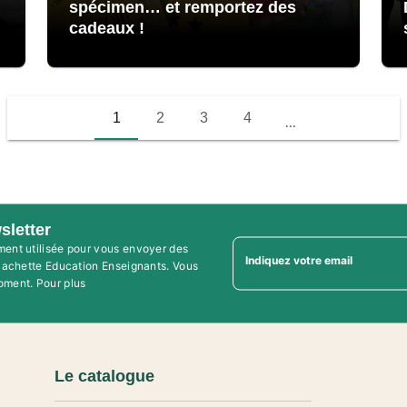
spécimen… et remportez des
cadeaux !
1
2
3
4
...
sletter
ment utilisée pour vous envoyer des
Indiquez votre email
'Hachette Education Enseignants. Vous
oment. Pour plus
Le catalogue