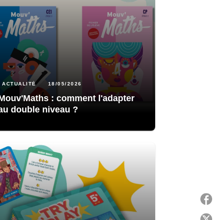
ACTUALITÉ
18/05/2026
Mouv'Maths : comment l'adapter
au double niveau ?
P
P